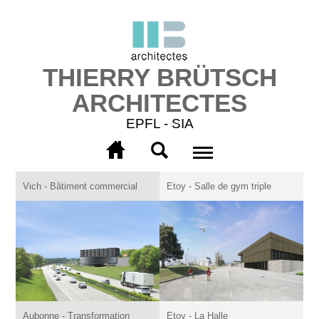
Aller au
contenu
principal
THIERRY BRÜTSCH
ARCHITECTES
EPFL - SIA
Men
More
info
Vich - Bâtiment commercial
Etoy - Salle de gym triple
Aubonne - Transformation
Etoy - La Halle